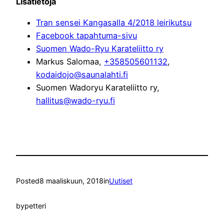
Lisätietoja
Tran sensei Kangasalla 4/2018 leirikutsu
Facebook tapahtuma-sivu
Suomen Wado-Ryu Karateliitto ry
Markus Salomaa,
+358505601132
,
kodaidojo@saunalahti.fi
Suomen Wadoryu Karateliitto ry,
hallitus@wado-ryu.fi
Posted
8 maaliskuun, 2018
in
Uutiset
by
petteri