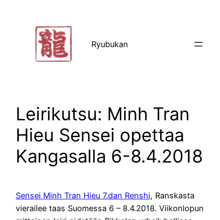
Siirry
sisältöön
Ryubukan
Leirikutsu: Minh Tran
Hieu Sensei opettaa
Kangasalla 6-8.4.2018
Sensei Minh Tran Hieu 7.dan Renshi
, Ranskasta
vierailee taas Suomessa 6 – 8.4.2018. Viikonlopun