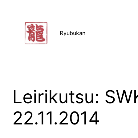
Siirry
sisältöön
Ryubukan
Leirikutsu: SWK
22.11.2014