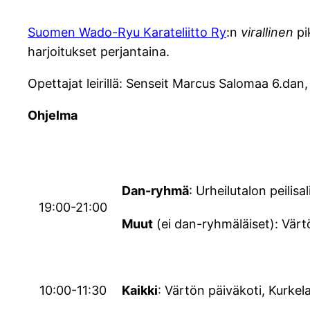
Suomen Wado-Ryu Karateliitto Ry
:n
virallinen
pi
harjoitukset perjantaina.
Opettajat leirillä: Senseit Marcus Salomaa 6.dan,
Ohjelma
Dan-ryhmä
: Urheilutalon peilisa
19:00-21:00
Muut
(ei dan-ryhmäläiset): Värtö
10:00-11:30
Kaikki
: Värtön päiväkoti, Kurkela