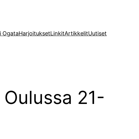
i Ogata
Harjoitukset
Linkit
Artikkelit
Uutiset
i Oulussa 21-