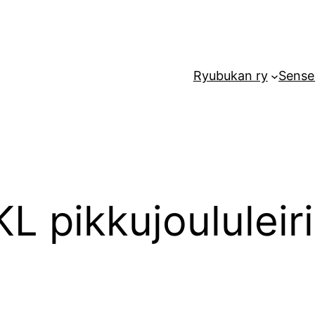
Ryubukan ry
Sense
L pikkujoululeir