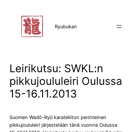
Siirry
sisältöön
Ryubukan
Leirikutsu: SWKL:n
pikkujoululeiri Oulussa
15-16.11.2013
Suomen Wadō-Ryū karateliiton perinteinen
pikkujoululeiri järjestetään tänä vuonna Oulussa