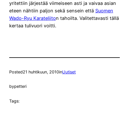
yritettiin järjestää viimeiseen asti ja vaivaa asian
eteen nähtiin paljon sekä sensein että
Suomen
Wado-Ryu Karateliito
n tahoilta. Valitettavasti tällä
kertaa tulivuori voitti.
Posted
21 huhtikuun, 2010
in
Uutiset
by
petteri
Tags: